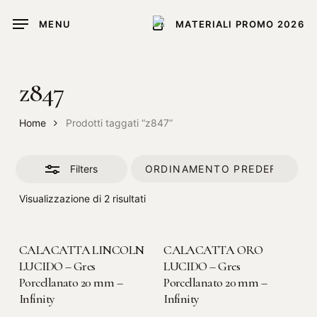
Skip
MENU
MATERIALI PROMO 2026
to
Close
main
Filters
content
z847
Home
Prodotti taggati “z847”
Filters
Visualizzazione di 2 risultati
LEGGI TUTTO
LEGGI TUTTO
CALACATTA LINCOLN
CALACATTA ORO
LUCIDO – Gres
LUCIDO – Gres
Porcellanato 20 mm –
Porcellanato 20 mm –
Infinity
Infinity