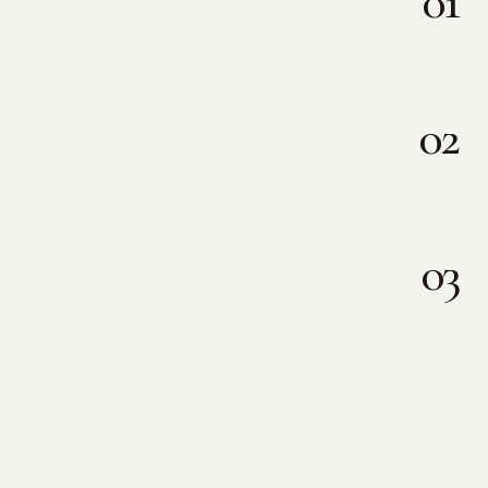
01
PERSONALIZZIAMO OGNI PIETRA
LAVORANDONE LA SUPERFICIE
02
REALIZZIAMO OGNI TIPOLOGIA DI
TAGLIO O BORDATURA
03
IMPREZIOSIAMO I MATERIALI CON
INCISIONI E MODELLAZIONI 3D