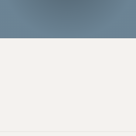
TE LO SPIEGHIAMO IN POCHE PAROLE
Sede legale-operativa
Viale dell'Artigianato, 3
22069 Rovellasca (CO)
Contatti
T: +39 0296749042
E: info@plmmarmi.com