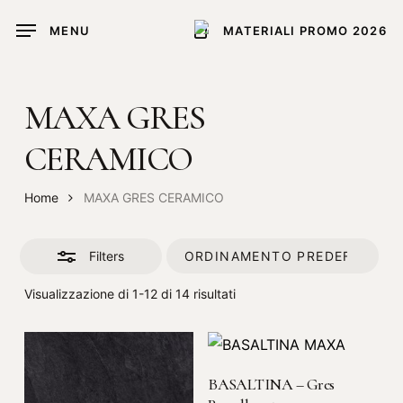
Skip
MENU
MATERIALI PROMO 2026
to
Close
main
Filters
content
MAXA GRES
CERAMICO
Home
MAXA GRES CERAMICO
Filters
Visualizzazione di 1-12 di 14 risultati
LEGGI TUTTO
BASALTINA – Gres