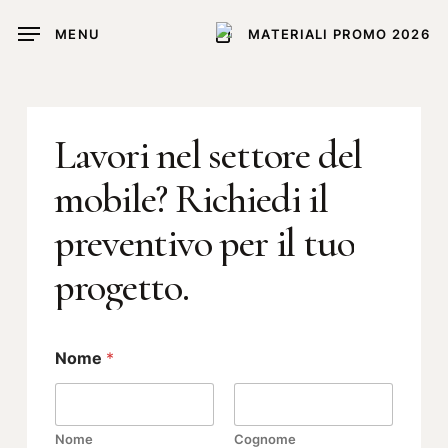
Skip
MENU
MATERIALI PROMO 2026
to
main
content
Lavori
nel
settore
del
mobile?
Richiedi
il
preventivo
per
il
tuo
progetto.
Nome
*
Nome
Cognome