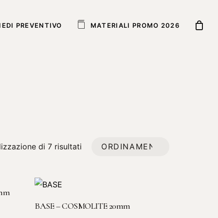
IEDI PREVENTIVO
M
A
T
E
R
I
A
L
I
P
R
O
M
O
2
0
2
6
izzazione di 7 risultati
2mm
LEGGI TUTTO
BASE – COSMOLITE 20mm