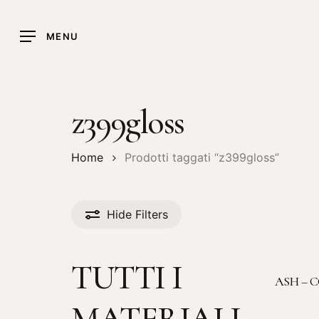
Skip
to
MENU
main
content
z399gloss
Home
Prodotti taggati “z399gloss”
Hide
Filters
TUTTI I
ASH – 