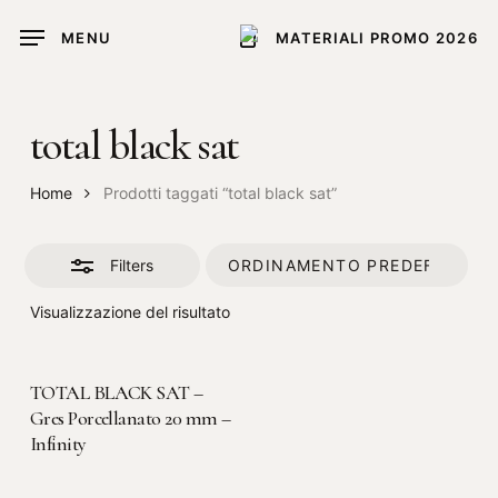
Skip
MENU
MATERIALI PROMO 2026
to
Close
main
Filters
content
total black sat
Home
Prodotti taggati “total black sat”
Filters
Visualizzazione del risultato
LEGGI TUTTO
TOTAL BLACK SAT –
Gres Porcellanato 20 mm –
Infinity