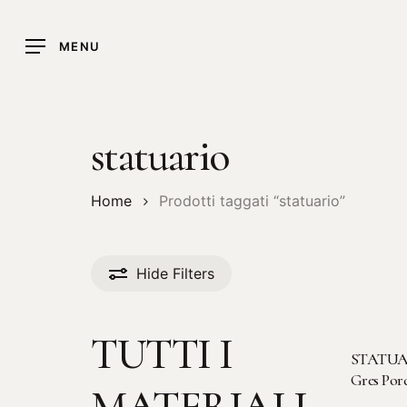
Skip
to
MENU
main
content
statuario
Home
Prodotti taggati “statuario”
Hide
Filters
TUTTI I
STATUA
Gres Por