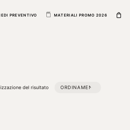
IEDI PREVENTIVO
M
A
T
E
R
I
A
L
I
P
R
O
M
O
2
0
2
6
izzazione del risultato