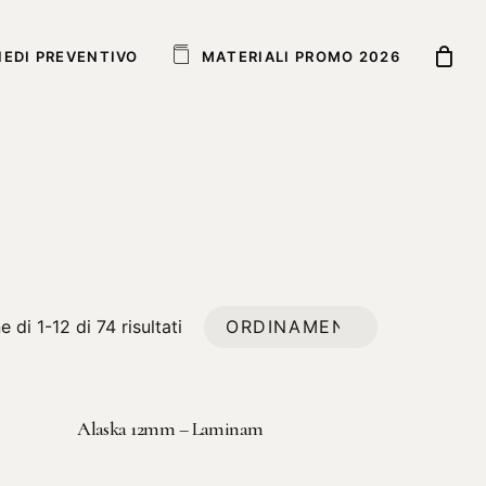
IEDI PREVENTIVO
M
A
T
E
R
I
A
L
I
P
R
O
M
O
2
0
2
6
 di 1-12 di 74 risultati
LEGGI TUTTO
Alaska 12mm – Laminam