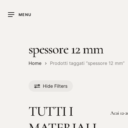
Skip
to
MENU
main
content
spessore 12 mm
Home
Prodotti taggati “spessore 12 mm”
Hide
Filters
TUTTI I
Acai 12