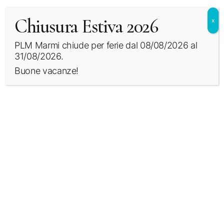
Chiusura Estiva 2026
x
LEGGI TUTTO
Total White – Gres
PLM Marmi chiude per ferie dal 08/08/2026 al
Ceramico 12 mm – Infinity
31/08/2026.
Buone vacanze!
Sede legale-operativa
Viale dell'Artigianato, 3
22069 Rovellasca (CO)
Contatti
T: +39 0296749042
E: info@plmmarmi.com