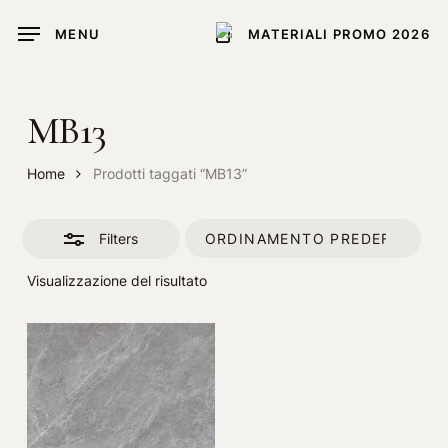
Skip
MENU
MATERIALI PROMO 2026
to
Close
main
Filters
content
MB13
Home
Prodotti taggati “MB13”
Filters
Visualizzazione del risultato