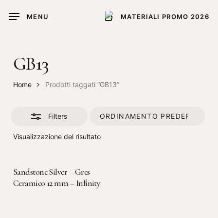
Skip
MENU
MATERIALI PROMO 2026
to
Close
main
Filters
content
GB13
Home
Prodotti taggati “GB13”
Filters
Visualizzazione del risultato
LEGGI TUTTO
Sandstone Silver – Gres
Ceramico 12 mm – Infinity