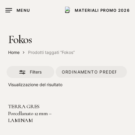
Skip
MENU
MATERIALI PROMO 2026
to
Close
main
Filters
content
Fokos
Home
Prodotti taggati “Fokos”
Filters
Visualizzazione del risultato
LEGGI TUTTO
TERRA GRES
Porcellanato 12 mm –
LAMINAM