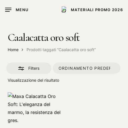
Skip
MENU
MATERIALI PROMO 2026
to
Close
main
Filters
content
Caalacatta oro soft
Home
Prodotti taggati “Caalacatta oro soft”
Filters
Visualizzazione del risultato