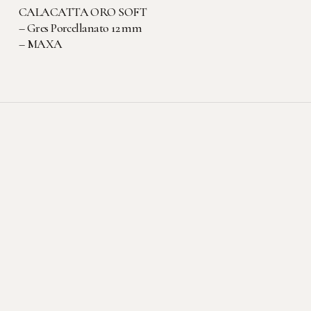
LEGGI TUTTO
CALACATTA ORO SOFT
– Gres Porcellanato 12 mm
– MAXA
Sede legale-operativa
Viale dell'Artigianato, 3
22069 Rovellasca (CO)
Contatti
T: +39 0296749042