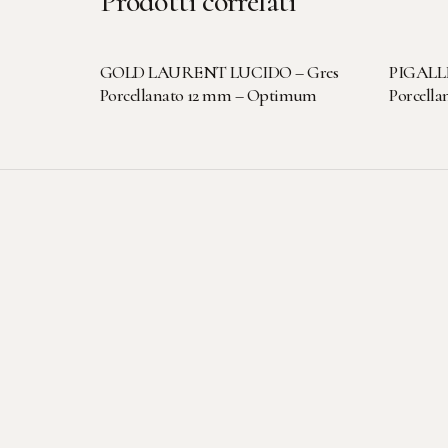
Prodotti correlati
LEGGI TUTTO
GOLD LAURENT LUCIDO – Gres
PIGALL
Porcellanato 12 mm – Optimum
Porcell
Se le pietre potessero
parlare, racconterebbero
storie straordinarie. Noi
siamo qui per dargli voce