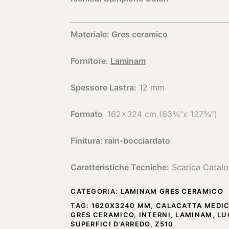
Materiale: Gres ceramico
Fornitore:
Laminam
Spessore Lastra:
12 mm
Formato
162×324 cm (63¾”x 127¾”)
Finitura: rain-bocciardato
Caratteristiche Tecniche:
Scarica Catal
CATEGORIA:
LAMINAM GRES CERAMICO
TAG:
1620X3240 MM
,
CALACATTA MEDI
GRES CERAMICO
,
INTERNI
,
LAMINAM
,
LU
SUPERFICI D’ARREDO
,
Z510