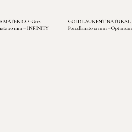
LEGGI TUTTO
LEGGI TUTTO
E MATERICO- Gres
GOLD LAURENT NATURAL –
anato 20 mm – INFINITY
Porcellanato 12 mm – Optimum
Sede legale-
operativa
Viale dell'Artigianato, 3
22069 Rovellasca (CO)