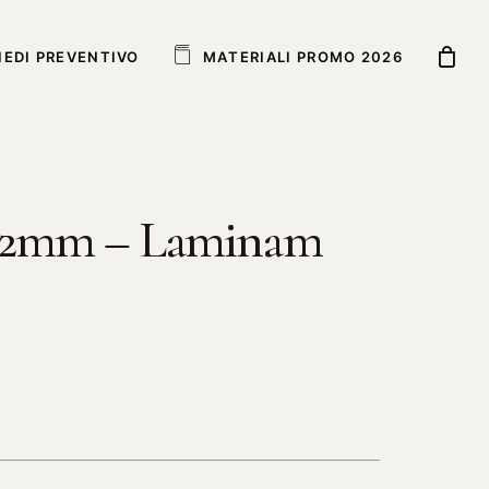
IEDI PREVENTIVO
M
A
T
E
R
I
A
L
I
P
R
O
M
O
2
0
2
6
 12mm – Laminam