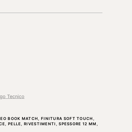
ogo Tecnico
CEO BOOK MATCH
,
FINITURA SOFT TOUCH
,
CE
,
PELLE
,
RIVESTIMENTI
,
SPESSORE 12 MM
,