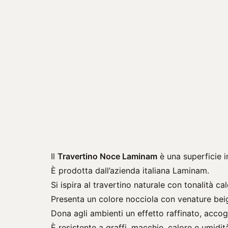
Il
Travertino Noce Laminam
è una superficie i
È prodotta dall’azienda italiana
Laminam
.
Si ispira al travertino naturale con tonalità ca
Presenta un colore nocciola con venature beig
Dona agli ambienti un effetto raffinato, accogl
È resistente a graffi, macchie, calore e umidit