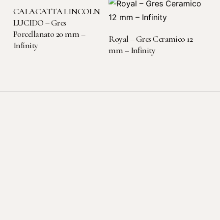
LEGGI TUTTO
CALACATTA LINCOLN
LUCIDO – Gres
Porcellanato 20 mm –
LEGGI TUTTO
Royal – Gres Ceramico 12
Infinity
mm – Infinity
Sede legale-operativa
Viale dell'Artigianato, 3
22069 Rovellasca (CO)
Contatti