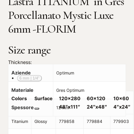
Lastra TITANIUM in Gres
Porcellanato Mystic Luxe
6mm -FLORIM
Size range
Thickness:
Aziende
Optimum
6 mm | 1/4″
Materiale
Gres Optimum
Colors
Surface
120×280
60×120
10×60
48″x111″
24″x48″
4″x24″
Spessore
12 mm
Titanium
Glossy
779858
779884
779903