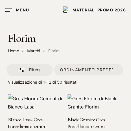
Skip
MENU
MATERIALI PROMO 2026
to
Close
main
Filters
content
Florim
Home
Marchi
Florim
Filters
Visualizzazione di 1-12 di 50 risultati
LEGGI TUTTO
LEGGI TUTTO
Bianco Lasa- Gres
Black Granite Gres
Porcellanato 12mm -
Porcellanato 12mm -