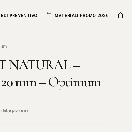
IEDI PREVENTIVO
M
A
T
E
R
I
A
L
I
P
R
O
M
O
2
0
2
6
mum
T NATURAL –
to 20 mm – Optimum
e a Magazzino