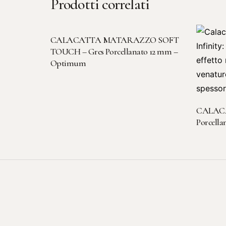
Prodotti correlati
LEGGI TUTTO
CALACATTA MATARAZZO SOFT
TOUCH – Gres Porcellanato 12 mm –
Optimum
CALACA
Porcell