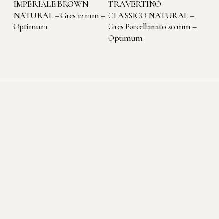
IMPERIALE BROWN
TRAVERTINO
NATURAL – Gres 12 mm –
CLASSICO NATURAL –
Optimum
Gres Porcellanato 20 mm –
Optimum
Sede legale-operativa
Viale dell'Artigianato, 3
22069 Rovellasca (CO)
Contatti