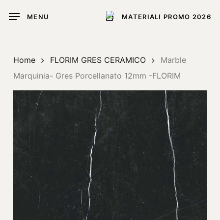
Skip
MENU
MATERIALI PROMO 2026
to
main
content
Home
FLORIM GRES CERAMICO
Marble
Marquinia- Gres Porcellanato 12mm -FLORIM