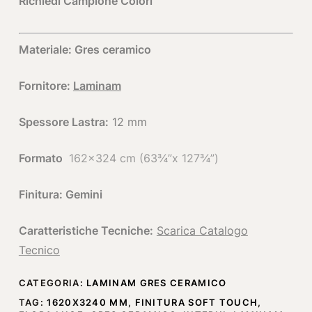
Richiedi Campione Colori
Materiale: Gres ceramico
Fornitore:
Laminam
Spessore Lastra:
12 mm
Formato
162×324 cm (63¾”x 127¾”)
Finitura: Gemini
Caratteristiche Tecniche:
Scarica Catalogo
Tecnico
CATEGORIA:
LAMINAM GRES CERAMICO
TAG:
1620X3240 MM
,
FINITURA SOFT TOUCH
,