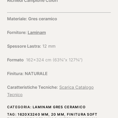
Richiedi Campione Colori
Materiale: Gres ceramico
Fornitore:
Laminam
Spessore Lastra:
12 mm
Formato
162×324 cm (63¾”x 127¾”)
Finitura: NATURALE
Caratteristiche Tecniche:
Scarica Catalogo
Tecnico
CATEGORIA:
LAMINAM GRES CERAMICO
TAG:
1620X3240 MM
,
20 MM
,
FINITURA SOFT