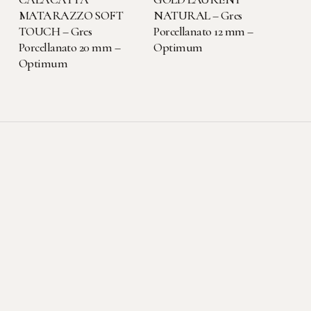
MATARAZZO SOFT
NATURAL – Gres
TOUCH – Gres
Porcellanato 12 mm –
Porcellanato 20 mm –
Optimum
Optimum
Sede legale-operativa
Viale dell'Artigianato, 3
22069 Rovellasca (CO)
Contatti