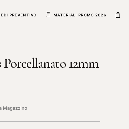
IEDI PREVENTIVO
M
A
T
E
R
I
A
L
I
P
R
O
M
O
2
0
2
6
s Porcellanato 12mm
e a Magazzino