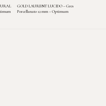
LEGGI TUTTO
TURAL
GOLD LAURENT LUCIDO – Gres
Optimum
Porcellanato 12 mm – Optimum
Contatti
T: +39 0296749042
E: info@plmmarmi.com