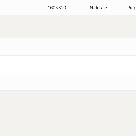
160×320
Naturale
Purp