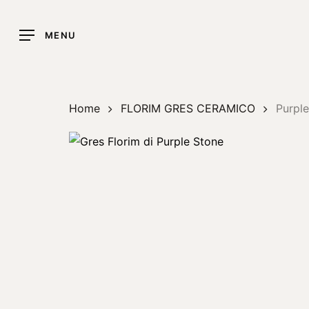
Skip
to
MENU
main
content
Home
FLORIM GRES CERAMICO
Purpl