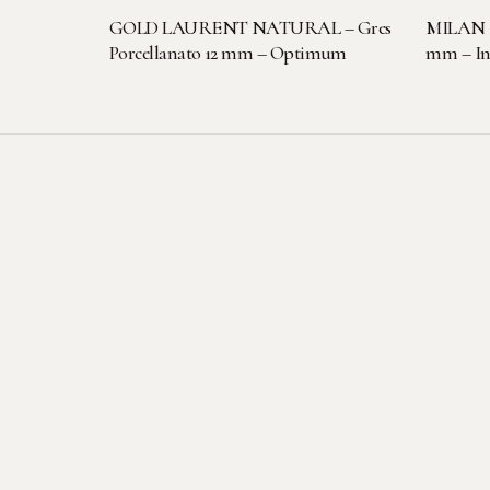
LEGGI TUTTO
GOLD LAURENT NATURAL – Gres
MILAN S
Porcellanato 12 mm – Optimum
mm – Inf
Se le pietre potessero
parlare, racconterebbero
storie straordinarie. Noi
siamo qui per dargli voce
attraverso il nostro lavoro.