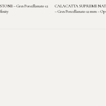
LEGGI TUTTO
LEGGI TUTTO
TONE – Gres Porcellanato 12
CALACATTA SUPREME NA
inity
– Gres Porcellanato 12 mm – 
Sede legale-
operativa
Viale dell'Artigianato, 3
22069 Rovellasca (CO)