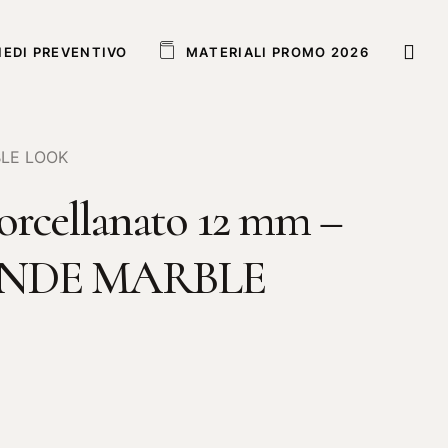
IEDI PREVENTIVO
M
A
T
E
R
I
A
L
I
P
R
O
M
O
2
0
2
6
BLE LOOK
orcellanato 12 mm –
NDE MARBLE