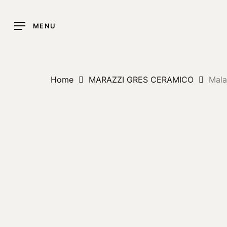
Skip
to
MENU
main
content
Home
MARAZZI GRES CERAMICO
Mala