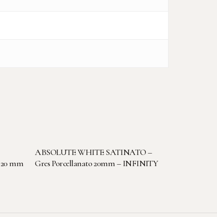
LEGGI TUTTO
ABSOLUTE WHITE SATINATO –
 20 mm
Gres Porcellanato 20mm – INFINITY