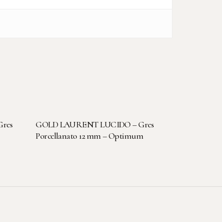
LEGGI TUTTO
res
GOLD LAURENT LUCIDO – Gres
Porcellanato 12 mm – Optimum