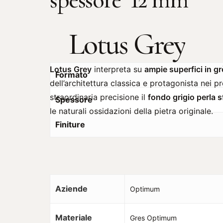
spessore 12 mm
Lotus
Grey
Lotus Grey
interpreta su
ampie superfici in g
Formato
dell’architettura classica e protagonista nei p
straordinaria precisione il
fondo grigio perla 
Spessore
le naturali ossidazioni della pietra originale.
Finiture
Aziende
Optimum
Materiale
Gres Optimum