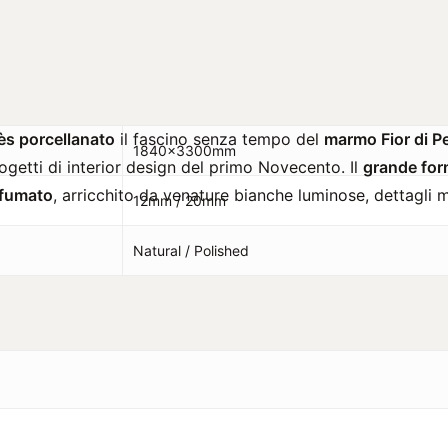
rès porcellanato
il fascino senza tempo del
marmo Fior di Pe
1840x3300mm
rogetti di interior design del primo Novecento. Il
grande fo
sfumato
, arricchito da venature bianche luminose, dettagli m
12mm / 20mm
Natural / Polished