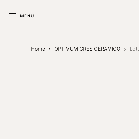
Skip
to
MENU
main
content
Home
OPTIMUM GRES CERAMICO
Lot