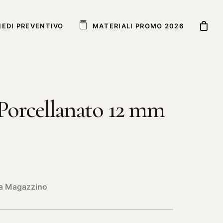
IEDI PREVENTIVO
M
A
T
E
R
I
A
L
I
P
R
O
M
O
2
0
2
6
 Porcellanato 12 mm
e a Magazzino