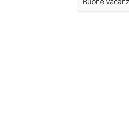
Buone vacanz
naturale
con grande personalità. Caratterizz
crea un effetto visivo
drammatico e distintivo
Aziende
Infinity
Materiale
Gres Infinity
Spessore
12 mm
Prodotti correlati