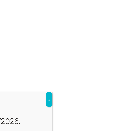
024/25 infinity
 CERAMICO
,
INFINITY
,
INFINITY GRES
x
/2026.
terpreta il fascino audace del marmo