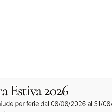
Cataloghi news:
Scarica Catalogo News 2
CATEGORIA:
INFINITY GRES CERAMICO
TAG:
CEPPO ROMANO
,
DISPONIBILE
,
GRES
CERAMICO
,
MATERICA
,
MB25
MARCHIO:
INFINITY
a Estiva 2026
DESCRIZIONE
INFORMAZIONI AGGIUNTIVE
ude per ferie dal 08/08/2026 al 31/08
è una superficie in gres porcellanato di alta gamma che
in