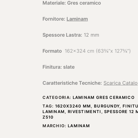
Materiale: Gres ceramico
Fornitore:
Laminam
Spessore Lastra:
12 mm
Formato
162×324 cm (63¾”x 127¾”)
Finitura: slate
Caratteristiche Tecniche:
Scarica Catal
CATEGORIA:
LAMINAM GRES CERAMICO
TAG:
1620X3240 MM
,
BURGUNDY
,
FINIT
LAMINAM
,
RIVESTIMENTI
,
SPESSORE 12
Z510
MARCHIO:
LAMINAM