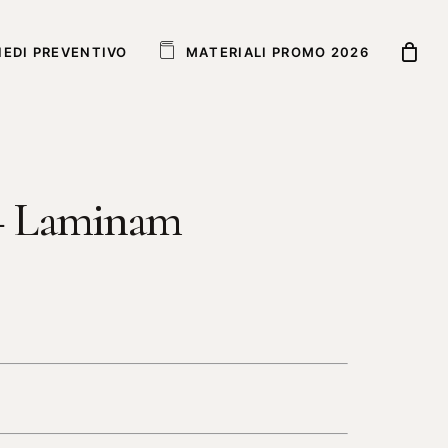
IEDI PREVENTIVO
M
A
T
E
R
I
A
L
I
P
R
O
M
O
2
0
2
6
– Laminam