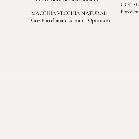
GOLD L
LEGGI TUTTO
Porcell
MACCHIA VECCHIA NATURAL –
Gres Porcellanato 20 mm – Optimum
Se le pietre potessero