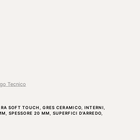
ogo Tecnico
URA SOFT TOUCH
,
GRES CERAMICO
,
INTERNI
,
 MM
,
SPESSORE 20 MM
,
SUPERFICI D’ARREDO
,