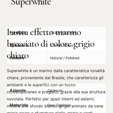
Superwhite
Lastra effetto marmo
Formato
1840x3300mm
brecciato di colore grigio
Spessore
12mm / 20mm
chiaro
Finiture
Natural / Polished
Superwhite è un marmo dalla caratteristica tonalità
chiara, proveniente dal Brasile, che caratterizza gli
ambienti e le superfici con un tocco
Aziende
Optimum
contemporaneo e pregiato, grazie alla sua struttura
nuvolata. Perfetto per spazi interni ed esterni,
Materiale
Gres Optimum
mostra uno sfondo bianco-grigio animato da vene
grigio scuro e sfumature gialle, grigie e verdi.