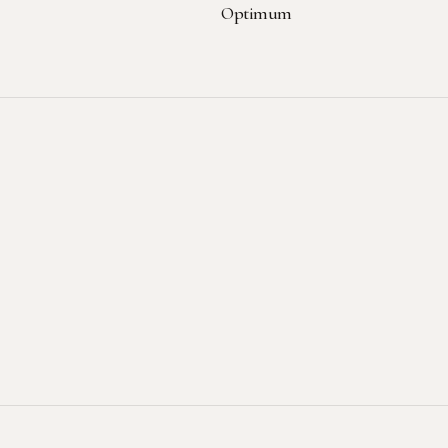
Optimum
Sede legale-operativa
Viale dell'Artigianato, 3
22069 Rovellasca (CO)
Contatti
T: +39 0296749042
E: info@plmmarmi.com